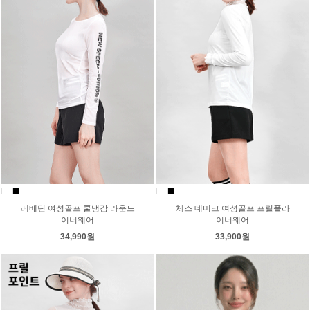
레베딘 여성골프 쿨냉감 라운드
체스 데미크 여성골프 프릴폴라
이너웨어
이너웨어
34,990원
33,900원