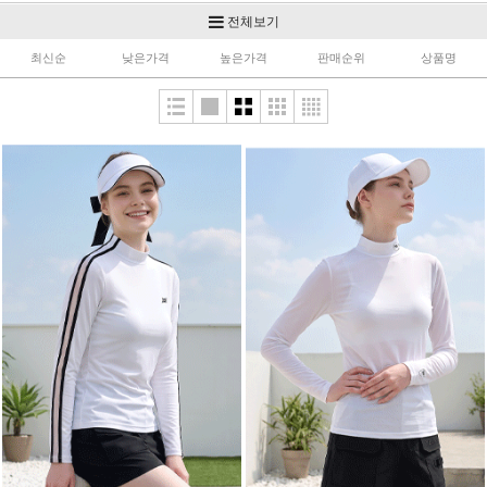
골프이너
스커트
팬츠
전체보기
최신순
낮은가격
높은가격
판매순위
상품명
코디세트