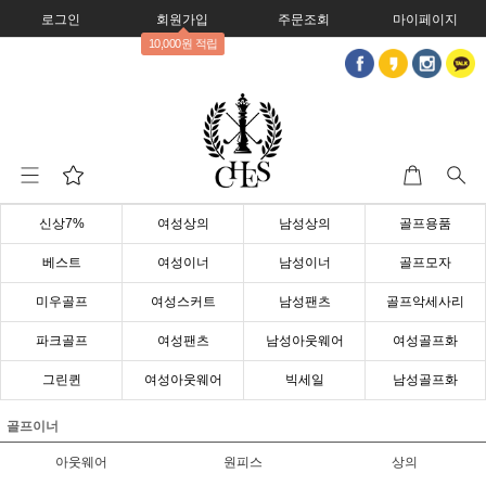
로그인
회원가입
주문조회
마이페이지
10,000원 적립
신상7%
여성상의
남성상의
골프용품
베스트
여성이너
남성이너
골프모자
미우골프
여성스커트
남성팬츠
골프악세사리
파크골프
여성팬츠
남성아웃웨어
여성골프화
그린퀸
여성아웃웨어
빅세일
남성골프화
골프이너
아웃웨어
원피스
상의