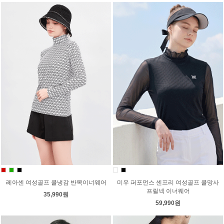
레아센 여성골프 쿨냉감 반목이너웨어
미우 퍼포먼스 센프리 여성골프 쿨망사
프릴넥 이너웨어
35,990원
59,990원