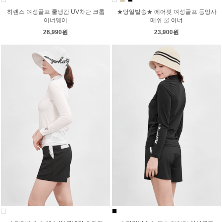
히렌스 여성골프 쿨냉감 UV차단 크롭
★당일발송★ 에어핏 여성골프 등망사
이너웨어
메쉬 쿨 이너
26,990원
23,900원