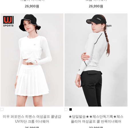
26,900원
26,990원
미우 퍼포먼스 히렌스 여성골프 쿨냉감
★당일발송★★체스단독기획★체스
UV차단 크롭 이너웨어
플리어 여성골프 쿨 반목이너웨어