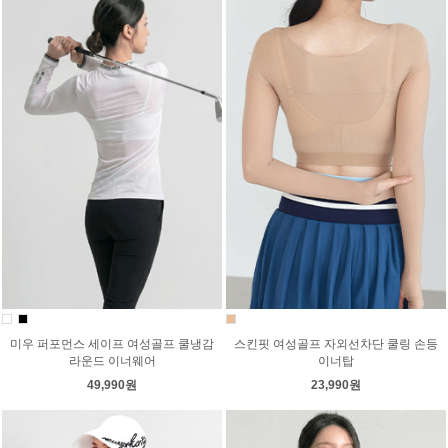
미우 퍼포먼스 세이프 여성골프 쿨냉감
스킨핏 여성골프 자외선차단 쿨링 손등
라운드 이너웨어
이너탑
49,990원
23,990원