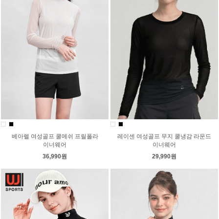
베아렐 여성골프 쿨메쉬 프릴폴라
레이센 여성골프 무지 쿨냉감 라운드
이너웨어
이너웨어
36,990원
29,990원