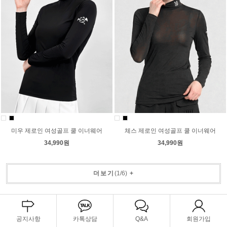
미우 제로인 여성골프 쿨 이너웨어
체스 제로인 여성골프 쿨 이너웨어
34,990원
34,990원
더보기
(
1
/
6
)
+
공지사항
카톡상담
Q&A
회원가입