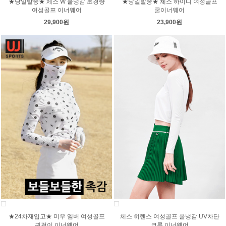
★당일발송★ 체스 W 쿨냉감 초경량
★당일발송★ 체스 하이디 여성골프
여성골프 이너웨어
쿨이너웨어
29,900원
23,900원
★24차재입고★ 미우 엠버 여성골프
체스 히렌스 여성골프 쿨냉감 UV차단
귀걸이 이너웨어
크롭 이너웨어