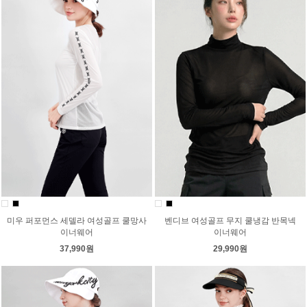
미우 퍼포먼스 세델라 여성골프 쿨망사
벤디브 여성골프 무지 쿨냉감 반목넥
이너웨어
이너웨어
37,990원
29,990원