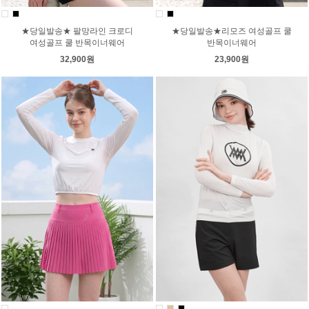
★당일발송★ 팔망라인 크로디
★당일발송★리모즈 여성골프 쿨
여성골프 쿨 반목이너웨어
반목이너웨어
32,900원
23,900원