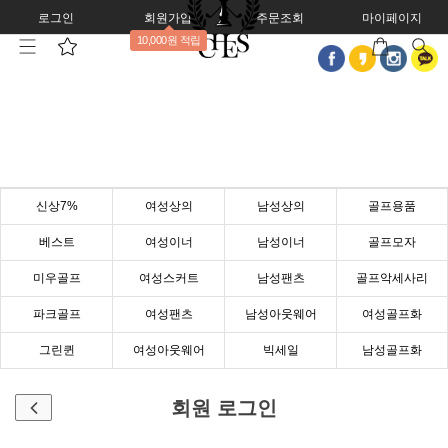
로그인
회원가입
주문조회
마이페이지
10,000원 적립
신상7%
여성상의
남성상의
골프용품
베스트
여성이너
남성이너
골프모자
미우골프
여성스커트
남성팬츠
골프악세사리
파크골프
여성팬츠
남성아웃웨어
여성골프화
그린퀸
여성아웃웨어
빅세일
남성골프화
회원 로그인