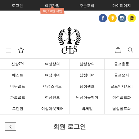
로그인
회원가입
주문조회
마이페이지
10,000원 적립
신상7%
여성상의
남성상의
골프용품
베스트
여성이너
남성이너
골프모자
미우골프
여성스커트
남성팬츠
골프악세사리
파크골프
여성팬츠
남성아웃웨어
여성골프화
그린퀸
여성아웃웨어
빅세일
남성골프화
회원 로그인