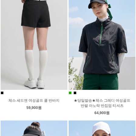
체스 세드엔 여성골프 쿨 반바지
★당일발송★체스 그레디 여성골프
반팔 아노락 반집업 티셔츠
59,900원
64,900원