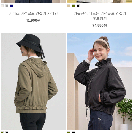
레디스 여성골프 간절기 가디건
가을신상 데로든 여성골프 간절기
후드점퍼
41,990원
74,990원