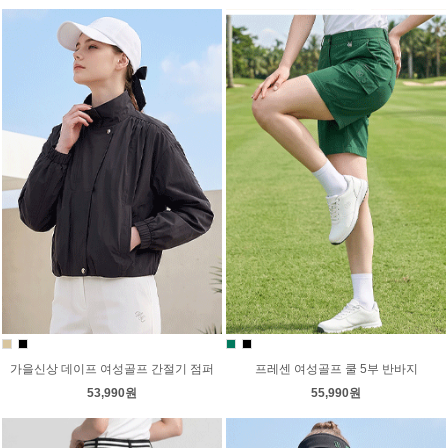
가을신상 데이프 여성골프 간절기 점퍼
프레센 여성골프 쿨 5부 반바지
53,990원
55,990원