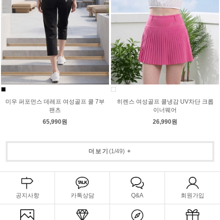
미우 퍼포먼스 데레프 여성골프 쿨 7부
히렌스 여성골프 쿨냉감 UV차단 크롭
팬츠
이너웨어
65,990원
26,990원
더보기
(
1
/
49
)
+
공지사항
카톡상담
Q&A
회원가입