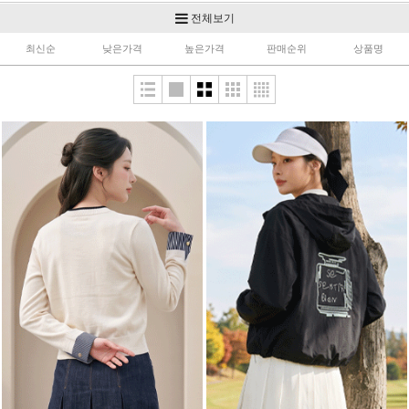
골프이너
스커트
팬츠
전체보기
최신순
낮은가격
높은가격
판매순위
상품명
코디세트