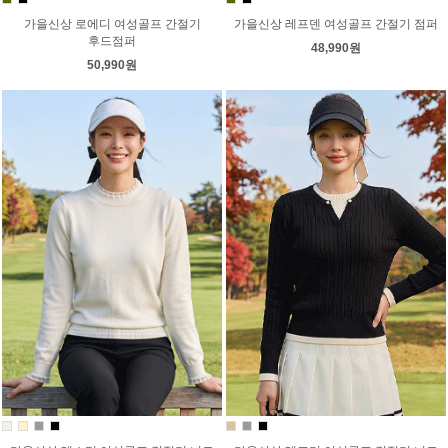
가을신상 로에디 여성골프 간절기
가을신상 레프덴 여성골프 간절기 점퍼
후드점퍼
48,990원
50,990원