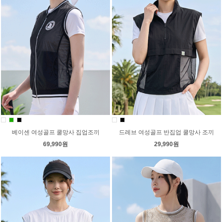
베이센 여성골프 쿨망사 집업조끼
드레브 여성골프 반집업 쿨망사 조끼
69,990원
29,990원