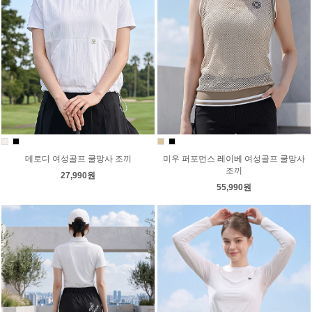
데로디 여성골프 쿨망사 조끼
미우 퍼포먼스 레이베 여성골프 쿨망사
조끼
27,990원
55,990원