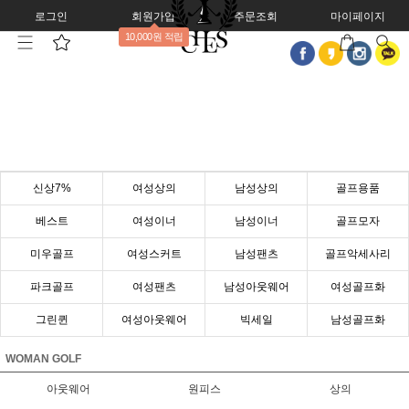
로그인
회원가입
주문조회
마이페이지
10,000원 적립
신상7%
여성상의
남성상의
골프용품
베스트
여성이너
남성이너
골프모자
미우골프
여성스커트
남성팬츠
골프악세사리
파크골프
여성팬츠
남성아웃웨어
여성골프화
그린퀸
여성아웃웨어
빅세일
남성골프화
WOMAN GOLF
아웃웨어
원피스
상의