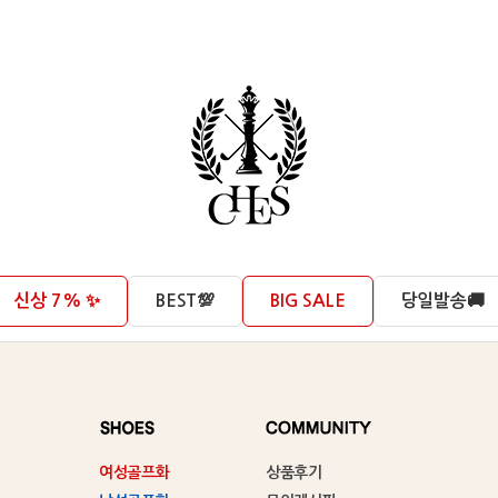
신상 7% ✨
BEST💯
BIG SALE
당일발송🚚
여성골프화
상품후기