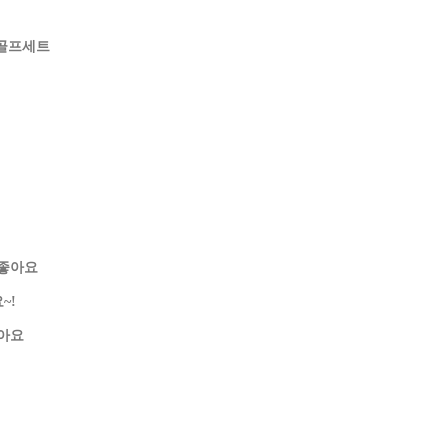
락골프세트
 좋아요
~!
좋아요