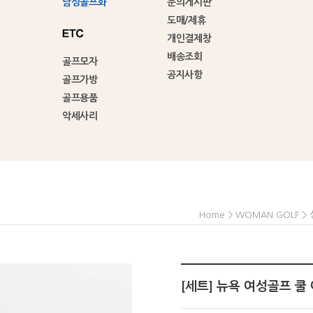
남성골프화
문의게시판
도매/제휴
개인결제창
배송조회
골프모자
공지사항
골프가방
골프용품
악세사리
>
>
Home
WOMAN GOLF
[세트] 뉴욕 여성골프 쿨