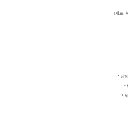
[세트]
* 상
*
* 