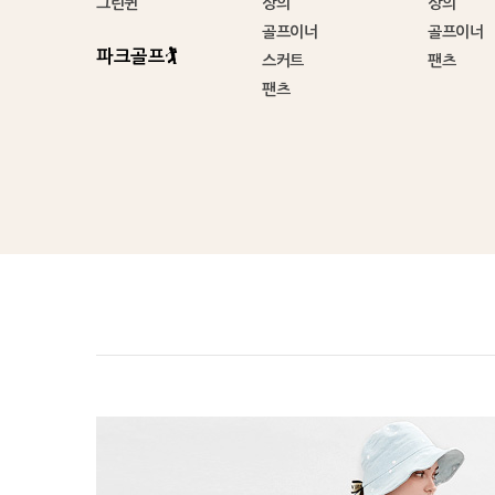
그린퀸
상의
상의
골프이너
골프이너
파크골프🏌️
스커트
팬츠
팬츠