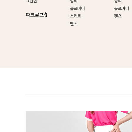
그린퀸
상의
상의
골프이너
골프이너
파크골프🏌️
스커트
팬츠
팬츠