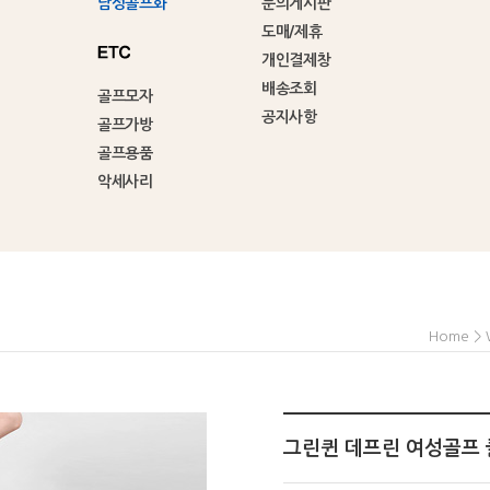
남성골프화
문의게시판
도매/제휴
개인결제창
배송조회
골프모자
공지사항
골프가방
골프용품
악세사리
>
Home
그린퀸 데프린 여성골프