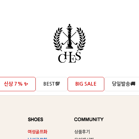
신상 7% ✨
BEST💯
BIG SALE
당일발송🚚
여성골프화
상품후기