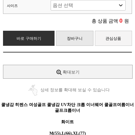
사이즈
0
총 상품 금액
원
바로 구매하기
장바구니
관심상품
확대보기
상세 정보를 확대해 보실 수 있습니다
쿨냉감 히렌스 여성골프 쿨냉감 UV차단 크롭 이너웨어 쿨골프여름이너
골프크롭이너
화이트
M(55),L(66),XL(77)