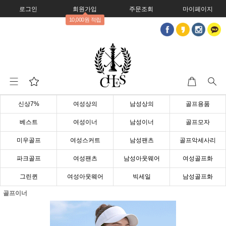
로그인
회원가입
주문조회
마이페이지
10,000원 적립
신상7%
여성상의
남성상의
골프용품
베스트
여성이너
남성이너
골프모자
미우골프
여성스커트
남성팬츠
골프악세사리
파크골프
여성팬츠
남성아웃웨어
여성골프화
그린퀸
여성아웃웨어
빅세일
남성골프화
골프이너