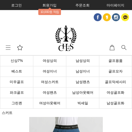
로그인
회원가입
주문조회
마이페이지
10,000원 적립
신상7%
여성상의
남성상의
골프용품
베스트
여성이너
남성이너
골프모자
미우골프
여성스커트
남성팬츠
골프악세사리
파크골프
여성팬츠
남성아웃웨어
여성골프화
그린퀸
여성아웃웨어
빅세일
남성골프화
스커트