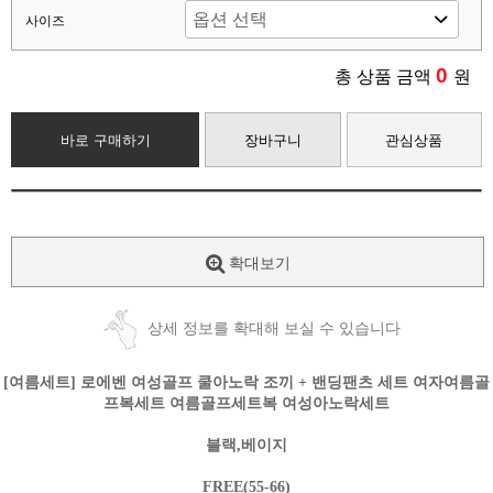
사이즈
0
총 상품 금액
원
바로 구매하기
장바구니
관심상품
확대보기
상세 정보를 확대해 보실 수 있습니다
[여름세트] 로에벤 여성골프 쿨아노락 조끼 + 밴딩팬츠 세트 여자여름골
프복세트 여름골프세트복 여성아노락세트
블랙,베이지
FREE(55-66)