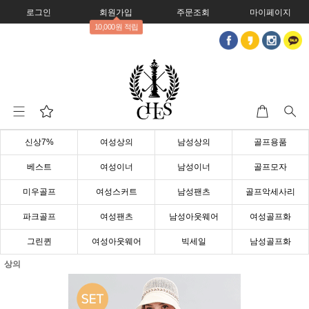
로그인
회원가입
주문조회
마이페이지
10,000원 적립
신상7%
여성상의
남성상의
골프용품
베스트
여성이너
남성이너
골프모자
미우골프
여성스커트
남성팬츠
골프악세사리
파크골프
여성팬츠
남성아웃웨어
여성골프화
그린퀸
여성아웃웨어
빅세일
남성골프화
상의