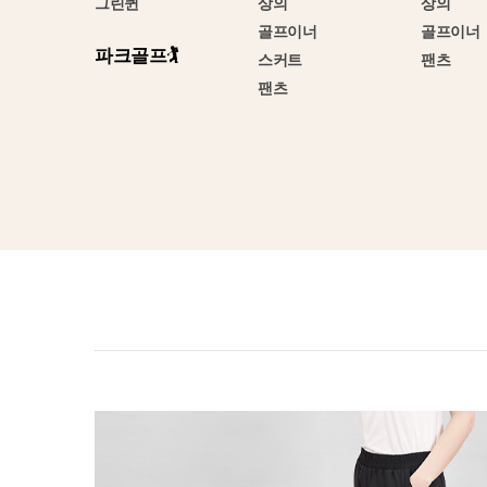
그린퀸
상의
상의
골프이너
골프이너
파크골프🏌️
스커트
팬츠
팬츠