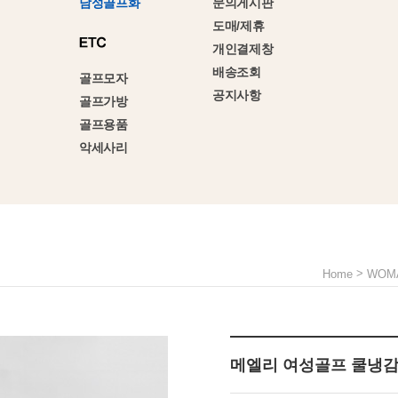
문의게시판
남성골프화
도매/제휴
개인결제창
배송조회
골프모자
공지사항
골프가방
골프용품
악세사리
>
Home
WOM
메엘리 여성골프 쿨냉감