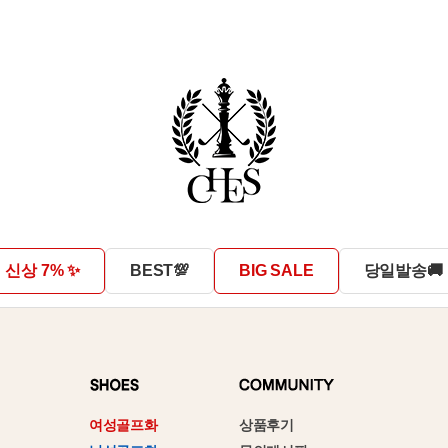
신상 7% ✨
BEST💯
BIG SALE
당일발송🚚
상품후기
여성골프화