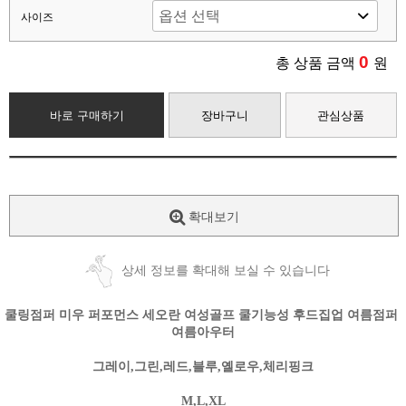
사이즈
0
총 상품 금액
원
바로 구매하기
장바구니
관심상품
확대보기
상세 정보를 확대해 보실 수 있습니다
쿨링점퍼 미우 퍼포먼스 세오란 여성골프 쿨기능성 후드집업 여름점퍼
여름아우터
그레이,그린,레드,블루,옐로우,체리핑크
M,L,XL