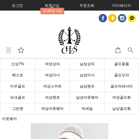
로그인
회원가입
주문조회
마이페이지
10,000원 적립
신상7%
여성상의
남성상의
골프용품
베스트
여성이너
남성이너
골프모자
미우골프
여성스커트
남성팬츠
골프악세사리
파크골프
여성팬츠
남성아웃웨어
여성골프화
그린퀸
여성아웃웨어
빅세일
남성골프화
아웃웨어