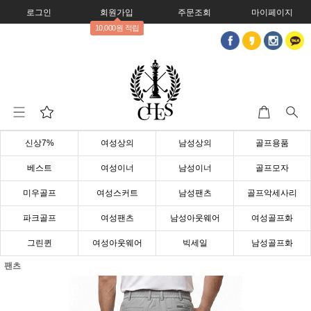
로그인
회원가입
주문조회
마이페이지
10,000원 적립
신상7%
여성상의
남성상의
골프용품
베스트
여성이너
남성이너
골프모자
미우골프
여성스커트
남성팬츠
골프악세사리
파크골프
여성팬츠
남성아웃웨어
여성골프화
그린퀸
여성아웃웨어
빅세일
남성골프화
팬츠