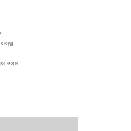
츠
 아이템
길어 보여요