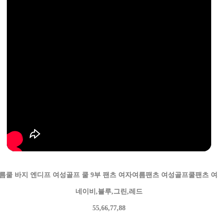
름쿨 바지 엔디프 여성골프 쿨 9부 팬츠 여자여름팬츠 여성골프쿨팬츠 
네이비,블루,그린,레드
55,66,77,88