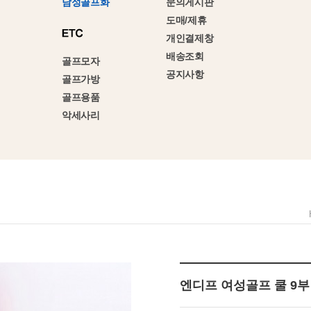
문의게시판
남성골프화
도매/제휴
개인결제창
배송조회
골프모자
공지사항
골프가방
골프용품
악세사리
엔디프 여성골프 쿨 9부