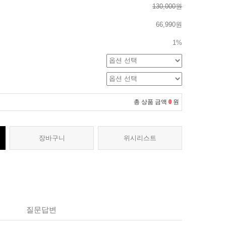
130,000원
66,990원
1%
총 상품 금액
0
원
장바구니
위시리스트
질문답변