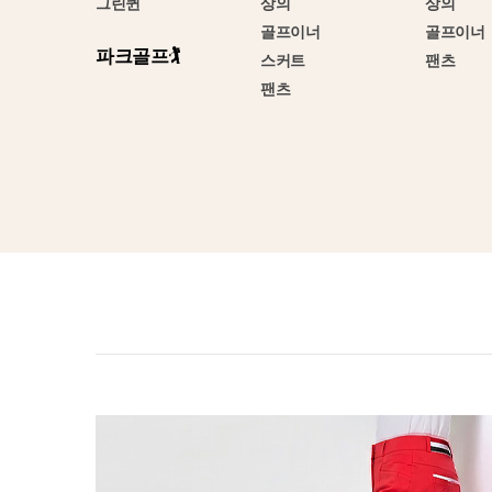
그린퀸
상의
상의
골프이너
골프이너
파크골프🏌️
스커트
팬츠
팬츠