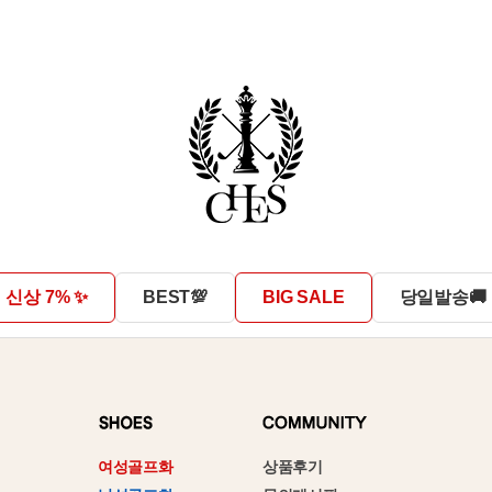
신상 7% ✨
BEST💯
BIG SALE
당일발송🚚
상품후기
여성골프화