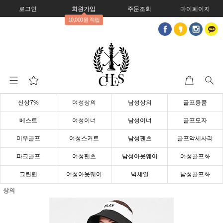
로그인
회원가입
주문조회
마이페이지
10,000원 적립
신상7%
여성상의
남성상의
골프용품
베스트
여성이너
남성이너
골프모자
미우골프
여성스커트
남성팬츠
골프악세사리
파크골프
여성팬츠
남성아웃웨어
여성골프화
그린퀸
여성아웃웨어
빅세일
남성골프화
상의