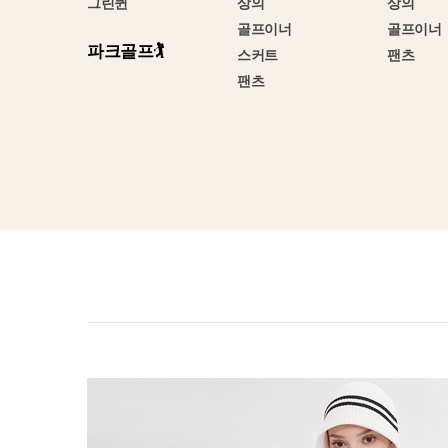
그린퀸
상의
상의
골프이너
골프이너
파크골프🏌️
스커트
팬츠
팬츠