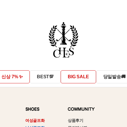
신상 7% ✨
BEST💯
BIG SALE
당일발송🚚
상품후기
여성골프화