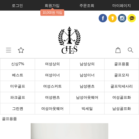
로그인
회원가입
주문조회
마이페이지
10,000원 적립
신상7%
여성상의
남성상의
골프용품
베스트
여성이너
남성이너
골프모자
미우골프
여성스커트
남성팬츠
골프악세사리
파크골프
여성팬츠
남성아웃웨어
여성골프화
그린퀸
여성아웃웨어
빅세일
남성골프화
골프용품