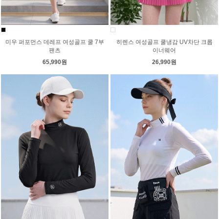
미우 퍼포먼스 데레프 여성골프 쿨 7부
히렌스 여성골프 쿨냉감 UV차단 크롭
팬츠
이너웨어
65,990원
26,990원