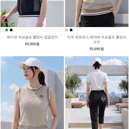
베이센 여성골프 쿨망사 집업조끼
미우 퍼포먼스 레이베 여성골프 쿨망사
조끼
69,990원
55,990원