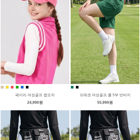
페이리 여성골프 캡모자
프레센 여성골프 쿨 5부 반바지
24,990원
55,990원