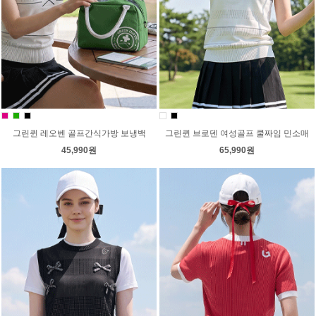
그린퀸 레오벤 골프간식가방 보냉백
그린퀸 브로덴 여성골프 쿨짜임 민소매
45,990원
65,990원