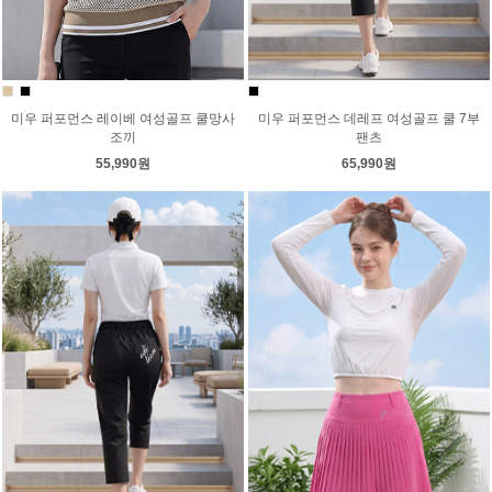
미우 퍼포먼스 레이베 여성골프 쿨망사
미우 퍼포먼스 데레프 여성골프 쿨 7부
조끼
팬츠
55,990원
65,990원