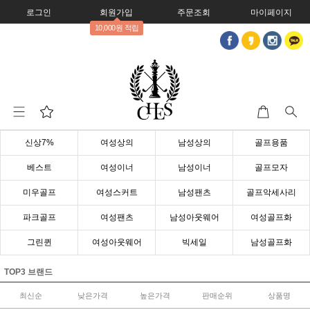
로그인
회원가입
주문조회
마이페이지
10,000원 적립
신상7%
여성상의
남성상의
골프용품
베스트
여성이너
남성이너
골프모자
미우골프
여성스커트
남성팬츠
골프악세사리
파크골프
여성팬츠
남성아웃웨어
여성골프화
그린퀸
여성아웃웨어
빅세일
남성골프화
TOP3 브랜드
최신순
낮은가격
높은가격
판매순위
상품명