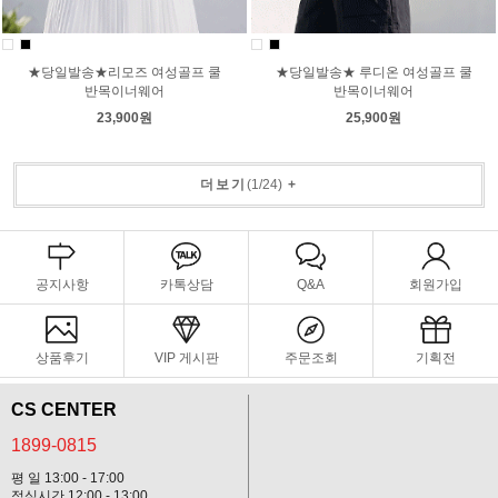
★당일발송★리모즈 여성골프 쿨
★당일발송★ 루디온 여성골프 쿨
반목이너웨어
반목이너웨어
23,900원
25,900원
더보기
(
1
/
24
)
+
공지사항
카톡상담
Q&A
회원가입
상품후기
VIP 게시판
주문조회
기획전
CS CENTER
1899-0815
평 일 13:00 - 17:00
점심시간 12:00 - 13:00