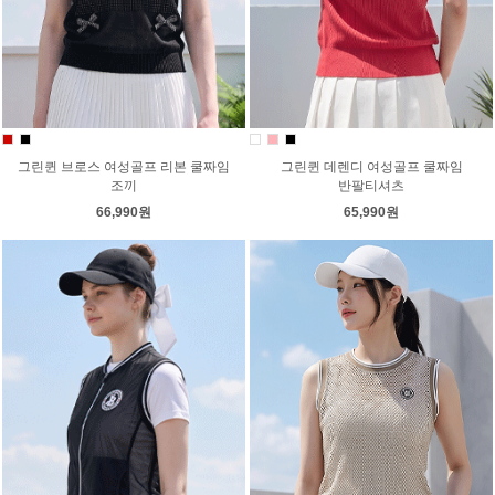
그린퀸 브로스 여성골프 리본 쿨짜임
그린퀸 데렌디 여성골프 쿨짜임
조끼
반팔티셔츠
66,990원
65,990원