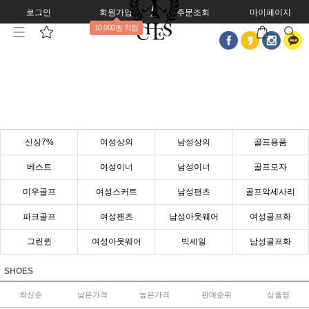
로그인
회원가입
주문조회
마이페이지
10,000원 적립
신상7%
여성상의
남성상의
골프용품
베스트
여성이너
남성이너
골프모자
미우골프
여성스커트
남성팬츠
골프악세사리
파크골프
여성팬츠
남성아웃웨어
여성골프화
그린퀸
여성아웃웨어
빅세일
남성골프화
SHOES
최신순
낮은가격
높은가격
판매순위
상품명